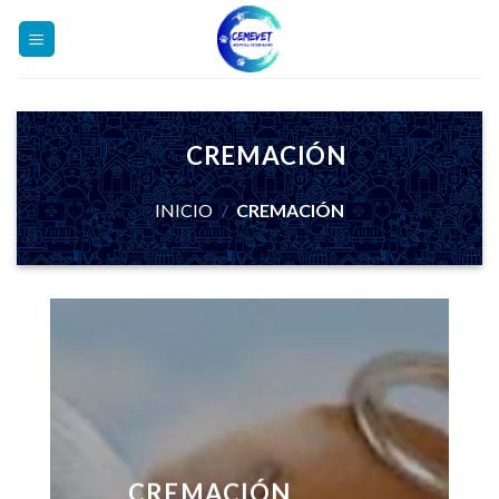
Skip
to
content
CREMACIÓN
INICIO
/
CREMACIÓN
CREMACIÓN