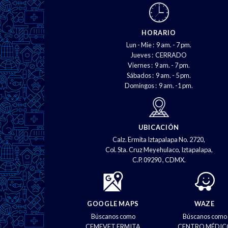
HORARIO
Lun - Mie : 9 am. - 7 pm.
Jueves : CERRADO
Viernes : 9 am. - 7 pm.
Sábados : 9 am. - 5 pm.
Domingos : 9 am. -1 pm.
UBICACIÓN
Calz. Ermita Iztapalapa No. 2720,
Col. Sta. Cruz Meyehulaco, Iztapalapa,
C.P. 09290 , CDMX.
GOOGLE MAPS
WAZE
Búscanos como
Búscanos como
CEMEVET ERMITA
CENTRO MÉDIC