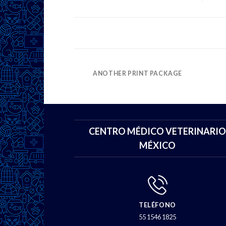
POSTER PRINT
ANOTHER PRINT PACKAGE
CENTRO MÉDICO VETERINARIO
MÉXICO
TELÉFONO
55 1546 1825