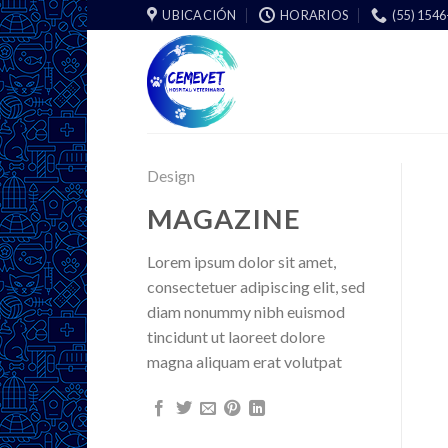
Skip
UBICACIÓN
HORARIOS
(55) 154
to
content
Design
MAGAZINE
Lorem ipsum dolor sit amet,
consectetuer adipiscing elit, sed
diam nonummy nibh euismod
tincidunt ut laoreet dolore
magna aliquam erat volutpat