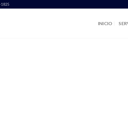
6-1825
INICIO
SER