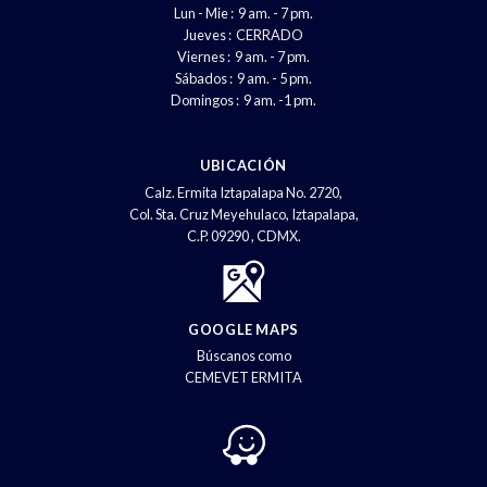
Lun - Mie : 9 am. - 7 pm.
Jueves : CERRADO
Viernes : 9 am. - 7 pm.
Sábados : 9 am. - 5 pm.
Domingos : 9 am. -1 pm.
UBICACIÓN
Calz. Ermita Iztapalapa No. 2720,
Col. Sta. Cruz Meyehulaco, Iztapalapa,
C.P. 09290 , CDMX.
GOOGLE MAPS
Búscanos como
CEMEVET ERMITA