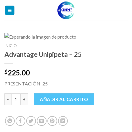
Skip
to
content
INICIO
Advantage Unipipeta – 25
225.00
$
PRESENTACIÓN: 25
Advantage Unipipeta - 25 cantidad
AÑADIR AL CARRITO