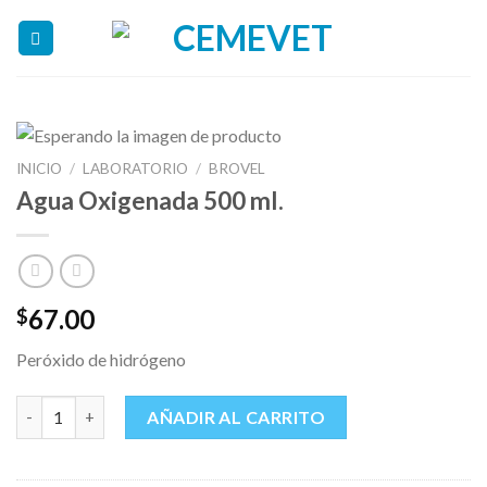
Skip
to
content
INICIO
/
LABORATORIO
/
BROVEL
Agua Oxigenada 500 ml.
67.00
$
Peróxido de hidrógeno
Agua Oxigenada 500 ml. cantidad
AÑADIR AL CARRITO