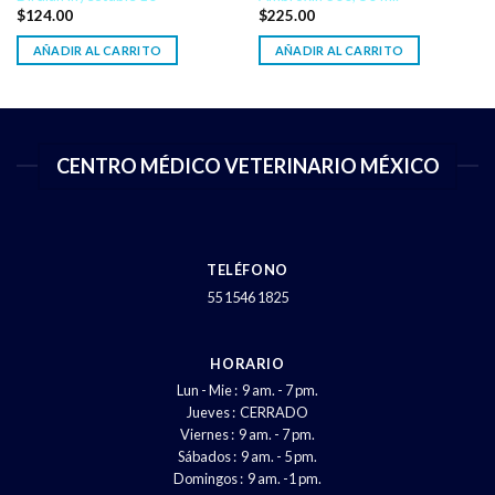
$
124.00
$
225.00
AÑADIR AL CARRITO
AÑADIR AL CARRITO
CENTRO MÉDICO VETERINARIO MÉXICO
TELÉFONO
55 1546 1825
HORARIO
Lun - Mie : 9 am. - 7 pm.
Jueves : CERRADO
Viernes : 9 am. - 7 pm.
Sábados : 9 am. - 5 pm.
Domingos : 9 am. -1 pm.