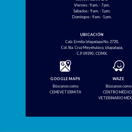
Viernes : 9 am. - 7 pm.
Sábados : 9 am. - 5 pm.
Domingos : 9 am. -1 pm.
UBICACIÓN
Calz. Ermita Iztapalapa No. 2720,
Col. Sta. Cruz Meyehulaco, Iztapalapa,
C.P. 09290 , CDMX.
GOOGLE MAPS
WAZE
Búscanos como
Búscanos como
CEMEVET ERMITA
CENTRO MÉDIC
VETERINARIO MÉX