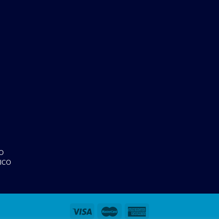
O
ICO