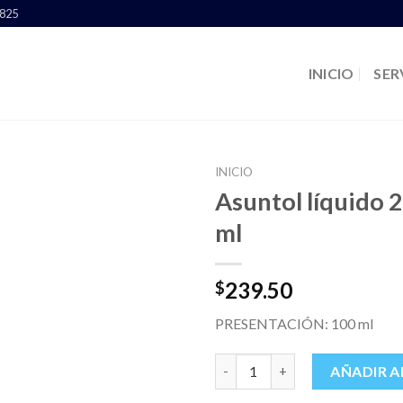
1825
INICIO
SER
INICIO
Asuntol líquido 
ml
239.50
$
PRESENTACIÓN: 100 ml
Asuntol líquido 20 % - 100 ml 
AÑADIR A