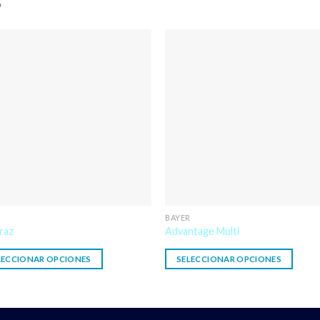
S
R
BAYER
raz
Advantage Multi
LECCIONAR OPCIONES
SELECCIONAR OPCIONES