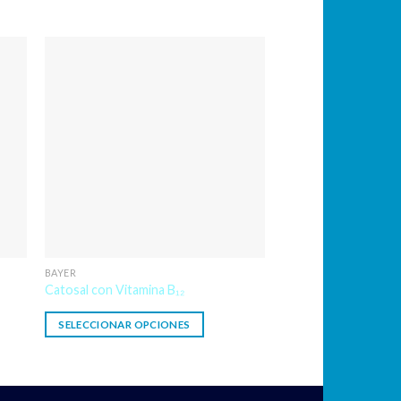
BAYER
Catosal con Vitamina B₁₂
SELECCIONAR OPCIONES