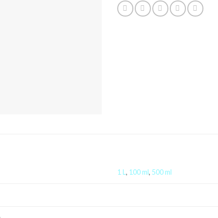
1 L
,
100 ml
,
500 ml