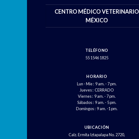
CENTRO MÉDICO VETERINARIO
MÉXICO
TELÉFONO
55 1546 1825
HORARIO
Lun - Mie : 9 am. - 7 pm.
Jueves : CERRADO
Viernes : 9 am. - 7 pm.
Sábados : 9 am. - 5 pm.
Domingos : 9 am. -1 pm.
UBICACIÓN
Calz. Ermita Iztapalapa No. 2720,