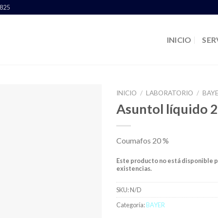
1825
INICIO
SER
INICIO
/
LABORATORIO
/
BAY
Asuntol líquido 
Coumafos 20 %
Este producto no está disponible 
existencias.
SKU:
N/D
Categoría:
BAYER