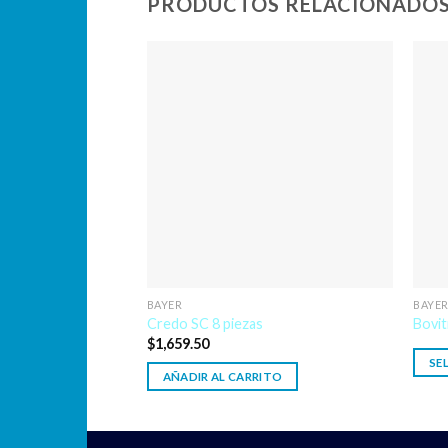
PRODUCTOS RELACIONADO
BAYER
BAYE
l al 10 % 1L
Credo SC 8 piezas
Bovit
$
1,659.50
SE
ITO
AÑADIR AL CARRITO