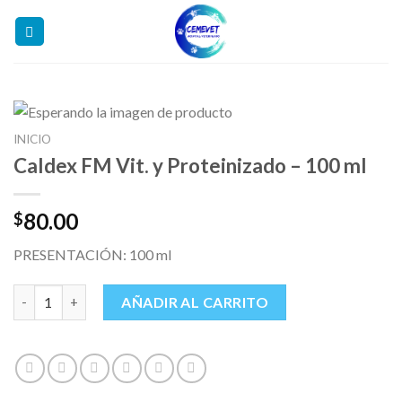
Skip
to
content
INICIO
Caldex FM Vit. y Proteinizado – 100 ml
80.00
$
PRESENTACIÓN: 100 ml
Caldex FM Vit. y Proteinizado - 100 ml cantidad
AÑADIR AL CARRITO