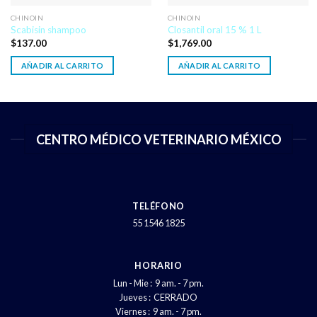
CHINOIN
CHINOIN
Scabisin shampoo
Closantil oral 15 % 1 L
$
137.00
$
1,769.00
AÑADIR AL CARRITO
AÑADIR AL CARRITO
CENTRO MÉDICO VETERINARIO MÉXICO
TELÉFONO
55 1546 1825
HORARIO
Lun - Mie : 9 am. - 7 pm.
Jueves : CERRADO
Viernes : 9 am. - 7 pm.