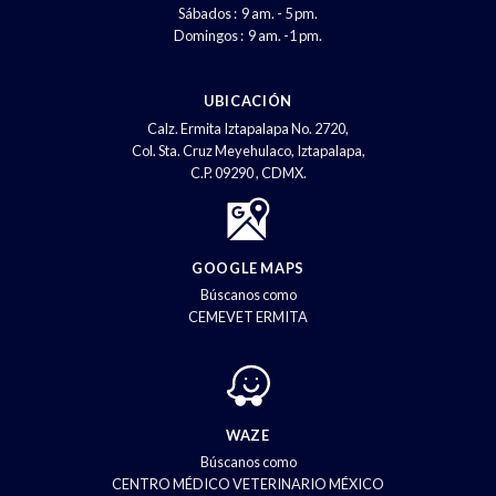
Sábados : 9 am. - 5 pm.
Domingos : 9 am. -1 pm.
UBICACIÓN
Calz. Ermita Iztapalapa No. 2720,
Col. Sta. Cruz Meyehulaco, Iztapalapa,
C.P. 09290 , CDMX.
GOOGLE MAPS
Búscanos como
CEMEVET ERMITA
WAZE
Búscanos como
CENTRO MÉDICO VETERINARIO MÉXICO