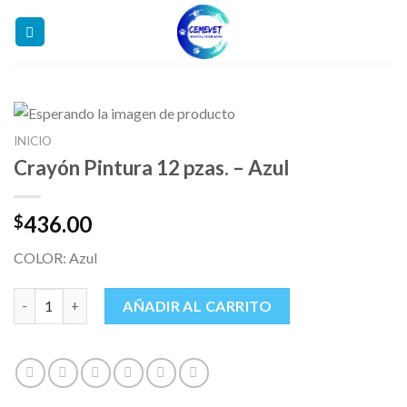
Skip
to
content
INICIO
Crayón Pintura 12 pzas. – Azul
436.00
$
COLOR: Azul
Crayón Pintura 12 pzas. - Azul cantidad
AÑADIR AL CARRITO