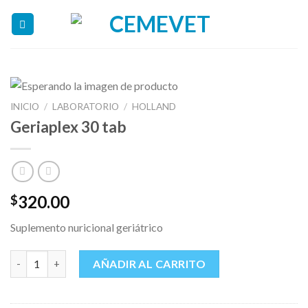
Skip
to
content
INICIO
/
LABORATORIO
/
HOLLAND
Geriaplex 30 tab
320.00
$
Suplemento nuricional geriátrico
Geriaplex 30 tab cantidad
AÑADIR AL CARRITO