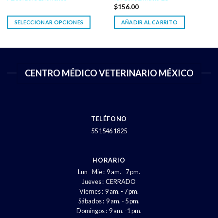
$
156.00
SELECCIONAR OPCIONES
AÑADIR AL CARRITO
CENTRO MÉDICO VETERINARIO MÉXICO
TELÉFONO
55 1546 1825
HORARIO
Lun - Mie : 9 am. - 7 pm.
Jueves : CERRADO
Viernes : 9 am. - 7 pm.
Sábados : 9 am. - 5 pm.
Domingos : 9 am. -1 pm.