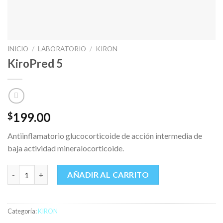
INICIO
/
LABORATORIO
/
KIRON
KiroPred 5
199.00
$
Antiinflamatorio glucocorticoide de acción intermedia de
baja actividad mineralocorticoide.
KiroPred 5 cantidad
AÑADIR AL CARRITO
Categoría:
KIRON