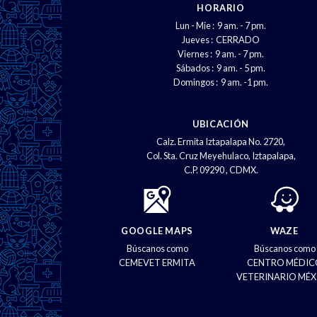
HORARIO
Lun - Mie : 9 am. - 7 pm.
Jueves : CERRADO
Viernes : 9 am. - 7 pm.
Sábados : 9 am. - 5 pm.
Domingos : 9 am. -1 pm.
UBICACIÓN
Calz. Ermita Iztapalapa No. 2720,
Col. Sta. Cruz Meyehulaco, Iztapalapa,
C.P. 09290 , CDMX.
GOOGLE MAPS
WAZE
Búscanos como
Búscanos como
CEMEVET ERMITA
CENTRO MÉDIC
VETERINARIO MÉX