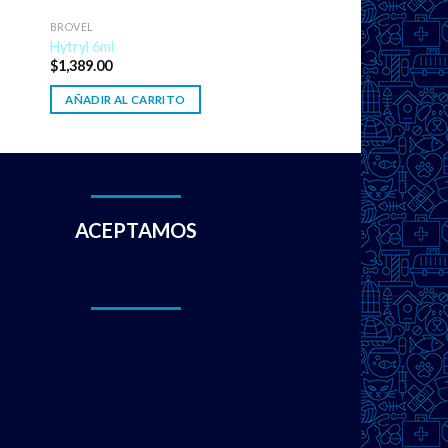
BROVEL
Hytryl 6ml
$
1,389.00
AÑADIR AL CARRITO
ACEPTAMOS