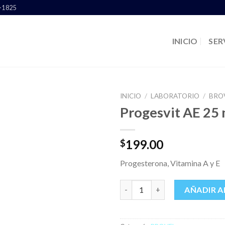
6-1825
INICIO
SER
INICIO
/
LABORATORIO
/
BRO
Progesvit AE 25 
199.00
$
Progesterona, Vitamina A y E
Progesvit AE 25 ml. cantidad
AÑADIR A