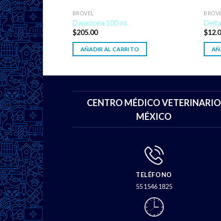
BROVEL
BROV
Danezona 100 ml.
Delta
$
205.00
$
12.
ITO
AÑADIR AL CARRITO
AÑ
CENTRO MÉDICO VETERINARIO
MÉXICO
TELÉFONO
55 1546 1825