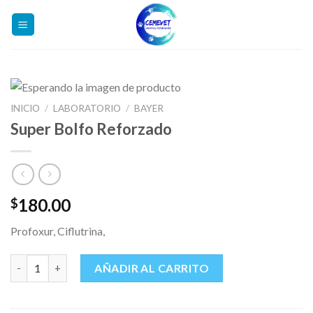
Skip
to
content
INICIO
/
LABORATORIO
/
BAYER
Super Bolfo Reforzado
180.00
$
Profoxur, Ciflutrina,
Super Bolfo Reforzado cantidad
AÑADIR AL CARRITO