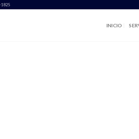
6-1825
INICIO
SER