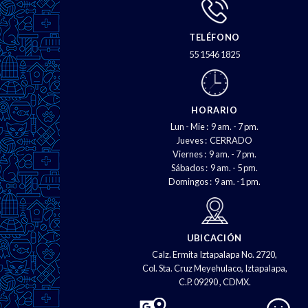
TELÉFONO
55 1546 1825
HORARIO
Lun - Mie : 9 am. - 7 pm.
Jueves : CERRADO
Viernes : 9 am. - 7 pm.
Sábados : 9 am. - 5 pm.
Domingos : 9 am. -1 pm.
UBICACIÓN
Calz. Ermita Iztapalapa No. 2720,
Col. Sta. Cruz Meyehulaco, Iztapalapa,
C.P. 09290 , CDMX.