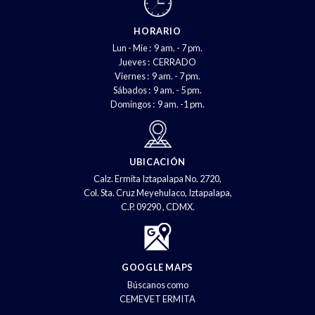
HORARIO
Lun - Mie : 9 am. - 7 pm.
Jueves : CERRADO
Viernes : 9 am. - 7 pm.
Sábados : 9 am. - 5 pm.
Domingos : 9 am. -1 pm.
UBICACIÓN
Calz. Ermita Iztapalapa No. 2720,
Col. Sta. Cruz Meyehulaco, Iztapalapa,
C.P. 09290 , CDMX.
GOOGLE MAPS
Búscanos como
CEMEVET ERMITA