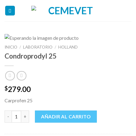
Skip
to
content
INICIO
/
LABORATORIO
/
HOLLAND
Condroprodyl 25
279.00
$
Carprofen 25
Condroprodyl 25 cantidad
AÑADIR AL CARRITO