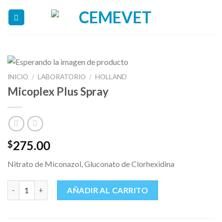
Skip
to
content
INICIO
/
LABORATORIO
/
HOLLAND
Micoplex Plus Spray
275.00
$
Nitrato de Miconazol, Gluconato de Clorhexidina
Micoplex Plus Spray cantidad
AÑADIR AL CARRITO