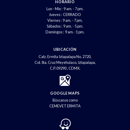
HORARIO
Lun - Mie : 9 am. - 7 pm.
Jueves : CERRADO
Viernes : 9 am. - 7 pm.
Sábados : 9 am. - 5 pm.
Domingos : 9 am. -1 pm.
UBICACIÓN
Calz. Ermita Iztapalapa No. 2720,
Col. Sta. Cruz Meyehulaco, Iztapalapa,
C.P. 09290 , CDMX.
GOOGLE MAPS
Búscanos como
CEMEVET ERMITA