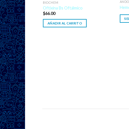
ANDO
BIOCHEM
Hemo
Oftixina Bs Oftálmico
$
66.00
SE
AÑADIR AL CARRITO
gr
ITO