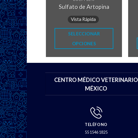
IRON
Sulfato de Artopina
Pred 5
99.00
Vista Rápida
 Rápida
SELECCIONAR
AL CARRITO
OPCIONES
CENTRO MÉDICO VETERINARIO
MÉXICO
TELÉFONO
55 1546 1825