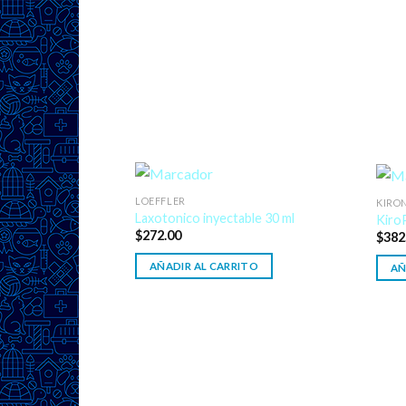
LOEFFLER
KIRO
Laxotonico inyectable 30 ml
Kiro
$
272.00
$
382
AÑADIR AL CARRITO
AÑ