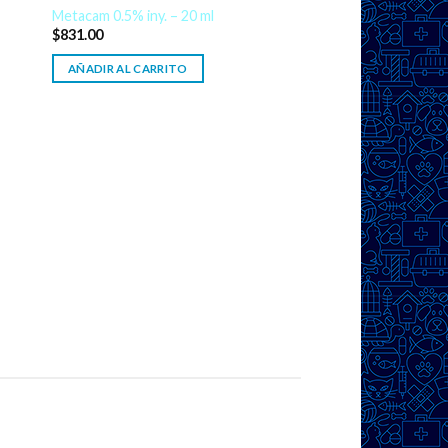
Metacam 0.5% iny. – 20 ml
$
831.00
AÑADIR AL CARRITO