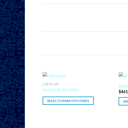
LOEFFLER
Sulfa
Sulfato de Artopina
$
461
SELECCIONAR OPCIONES
AÑ