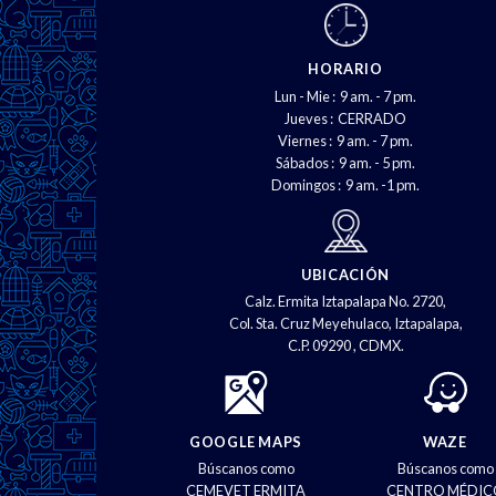
HORARIO
Lun - Mie : 9 am. - 7 pm.
Jueves : CERRADO
Viernes : 9 am. - 7 pm.
Sábados : 9 am. - 5 pm.
Domingos : 9 am. -1 pm.
UBICACIÓN
Calz. Ermita Iztapalapa No. 2720,
Col. Sta. Cruz Meyehulaco, Iztapalapa,
C.P. 09290 , CDMX.
GOOGLE MAPS
WAZE
Búscanos como
Búscanos como
CEMEVET ERMITA
CENTRO MÉDIC