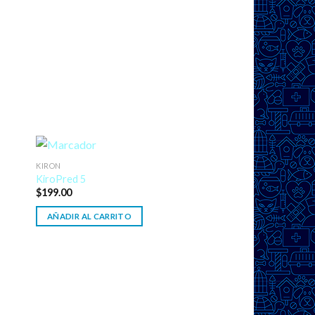
KIRON
KiroPred 5
$
199.00
AÑADIR AL CARRITO